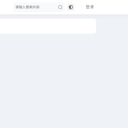
登录
搜
索