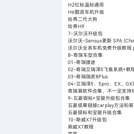
H2红标蓝标通用
H6酷派车机升级
哈弗二代大狗
哈弗H9
7-沃尔沃升级包
沃尔沃-Sensus更新 SPA (China) 
沃尔沃全系车机免费升级教程.pdf (
8-奇瑞车型合集
01-奇瑞捷途
02-奇瑞艾瑞泽5飞鱼系统+教
03-奇瑞瑞虎8Plus
04-艾瑞泽5、5pro、EX，GX
奇瑞装软件合集，不一定支持
9-五菱银标+宝骏升级包合集
五菱缤果链接carplay方法和
五菱银标和宝骏升级合集
10-斯威X7升级包
斯威X7教程