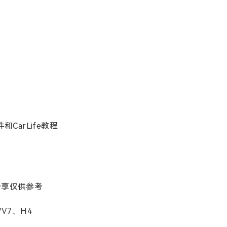
件和CarLife教程
友分享仅供参考
VV7、H4