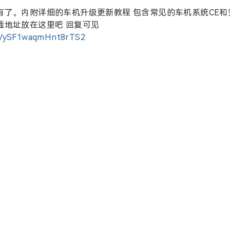
有了。内附详细的车机升级更新教程 包含常见的车机系统CE和
载地址放在这里吧 回复可见
oft/ySF1waqmHnt8rTS2