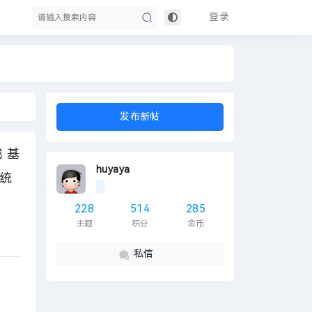
登录
搜
发布新帖
 基
huyaya
统
228
514
285
主题
积分
金币
索
私信
下载