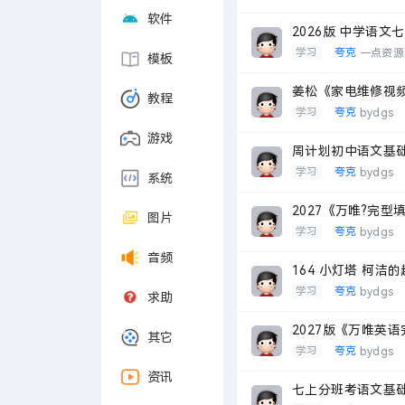
软件
2026版 中学语文
学习
夸克
一点资源
模板
姜松《家电维修视
教程
学习
夸克
bydgs
游戏
周计划初中语文基
学习
夸克
bydgs
系统
2027《万唯?完
图片
学习
夸克
bydgs
音频
164 小灯塔 柯洁
学习
夸克
bydgs
求助
2027版《万唯英
其它
学习
夸克
bydgs
资讯
七上分班考语文基