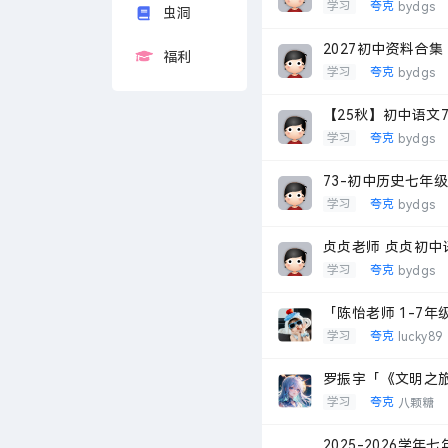
学习
夸克
bydgs
虫洞
2027初中资料合集
福利
学习
夸克
bydgs
【25秋】初中语文
学习
夸克
bydgs
73-初中历史七年级
学习
夸克
bydgs
贞贞老师 贞贞初中
学习
夸克
bydgs
「陈怡老师 1-7
学习
夸克
lucky89
罗振宇「《文明之旅
学习
夸克
八颗糖
2025-2026学