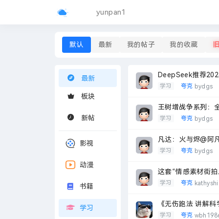
yunpan1
默认
最新
我的帖子
我的收藏
DeepSeek推荐
最新
学习
夸克
bydgs
板块
王树增战争系列：全
新帖
学习
夸克
bydgs
凡达：火与烬@阿凡达
影视
学习
夸克
bydgs
动漫
这套“情感素材街拍
学习
夸克
kathysh
书籍
《无伤跑法 讲解科
学习
学习
夸克
wbh198